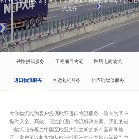
您当前所在位置：
首页
>
主管业务
> 特色物流服务 > 进口物
流服务
铁路拼箱服务
工程项目物流
跨境电商物流
进口物流服务
空运包机服务
供应链增值服务
大洋物流能为客户提供欧亚进口物流服务，旨在为客户
提供安全、高效、便捷的进口物流解决方案。我们的
进
口物流服务覆盖中国至欧亚大陆之间的多个国家和地
区。客户可以将货物从欧洲或亚洲的任意地点运输到中