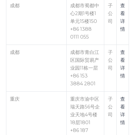
成都
成都市蜀都中
子
查
心2期1号楼1
公
看
单元15楼150
司
详
+86 1388
情
0111 055
成都
成都市青白江
子
查
区国际贸易产
公
看
业园11栋一层
司
详
+86 153
情
3884 2801
重庆
重庆市渝中区
子
查
瑞天路56号企
公
看
业天地4号楼
司
详
18层1801
情
+86 187