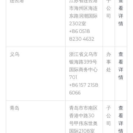
连云港
江苏省连云港
子
查
市海州区海连
公
看
东路润潮国际
司
详
2302室
情
+86 0518
8230 4632
义乌
浙江省义乌市
办
查
银海路399号
事
看
国际商务中心
处
详
701
情
+86 157 2158
6066
青岛
青岛市市南区
子
查
香港中路30
公
看
号甲伟东世奥
司
详
国际2108室
情