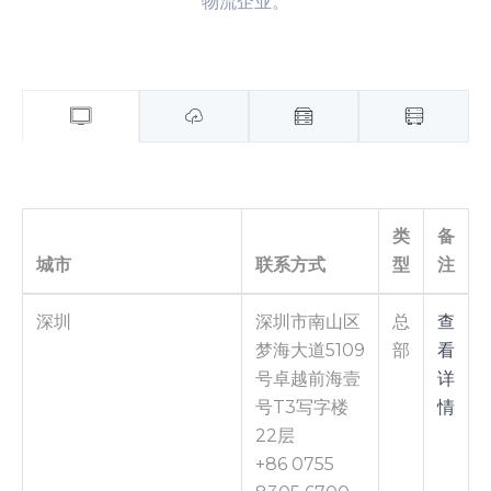
物流企业。
类
备
城市
联系方式
型
注
深圳
深圳市南山区
总
查
梦海大道5109
部
看
号卓越前海壹
详
号T3写字楼
情
22层
+86 0755