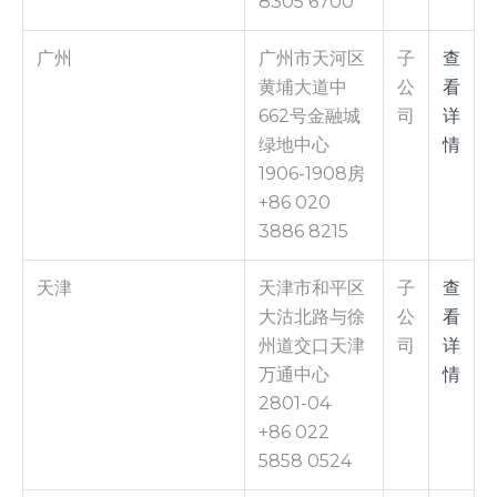
8305 6700
广州
广州市天河区
子
查
黄埔大道中
公
看
662号金融城
司
详
绿地中心
情
1906-1908房
+86 020
3886 8215
天津
天津市和平区
子
查
大沽北路与徐
公
看
州道交口天津
司
详
万通中心
情
2801-04
+86 022
5858 0524