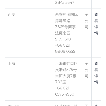
2845 5547
西安
西安浐灞国际
子
查
港港泽路
公
看
3369号商事
司
详
法庭南区
情
517、518
+86 029
8809 0555
上海
上海市虹口区
子
查
吴淞路575号
公
看
吉汇大厦7楼
司
详
702室
情
+86 021
6575 4950