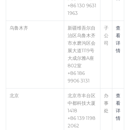
+86 130 9631
1963
乌鲁木齐
新疆维吾尔自
子
查
治区乌鲁木齐
公
看
市水磨沟区会
司
详
展大道1119号
情
大成尔雅A座
802室
+86 186
9906 3131
北京
北京市丰台区
办
查
中都科技大厦
事
看
1418
处
详
+86 139 1198
情
2062