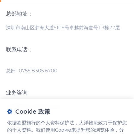
总部地址：
Cookie 设置
深圳市南山区梦海大道5109号卓越前海壹号T3栋22层
联系电话：
依据欧盟施行的个人资料保护法，大洋物流致力于
保护您的个人资料。选择您希望我们使用的Cookie
类型。您可以随时在网站底部的Cookie设置中更改
总部 : 0755 8305 6700
您的偏好。
必要的Cookie
业务咨询
必需
这些Cookie对于网站的基本功能是必需的，不能
info@nep-logistics.com
在我们的系统中关闭。
Cookie 政策
依据欧盟施行的个人资料保护法，大洋物流致力于保护您
社交媒体
的个人资料。我们使用Cookie来提升您的浏览体验，分